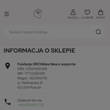
ZALOGUJ
ULUBIONE
KOSZYK
INFORMACJA O SKLEPIE

Fundacja ORCHidea Neuro wsparcie
KRS: 0000586006
NIP: 7773256099
Regon: 362986710
ul. Hetmańska 15
60-254 Poznań

Zadzwoń do nas:
+48 601 493 705