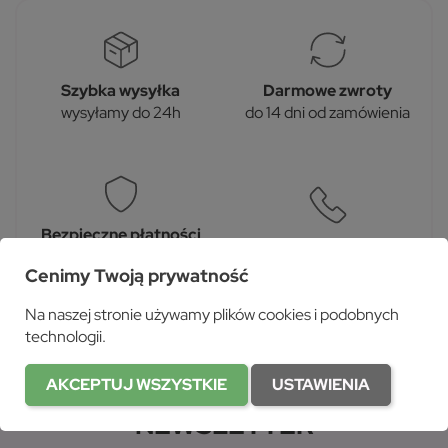
Szybka wysyłka
Darmowe zwroty
wysyłamy do 24h
do 14 dni od zamówienia
Bezpieczne płatności
Szybki kontakt
bezpieczeństwo
+48 601 493 705
Cenimy Twoją prywatność
płatności zapewnia ...
Na naszej stronie używamy plików cookies i podobnych
technologii.
AKCEPTUJ WSZYSTKIE
USTAWIENIA
NEWSLETTER