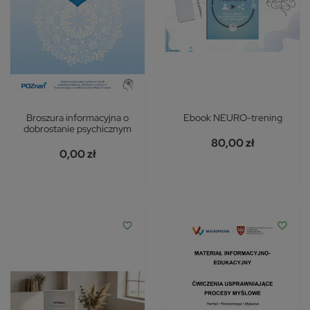
Broszura informacyjna o
Ebook NEURO-trening
dobrostanie psychicznym
80,00 zł
0,00 zł
favorite_border
favorite_border