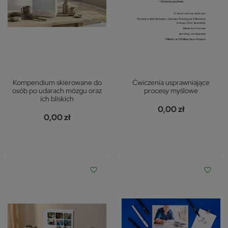
Kompendium skierowane do
Ćwiczenia usprawniające
osób po udarach mózgu oraz
procesy myślowe
ich bliskich
0,00 zł
0,00 zł
favorite_border
favorite_border