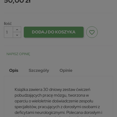
50,00 zł
Ilość
DODAJ DO KOSZYKA
favorite_border
NAPISZ OPINIĘ
Opis
Szczegóły
Opinie
Książka zawiera 30 dniowy zestaw ćwiczeń
pobudzających pracę mózgu, tworzona w
oparciu o wieloletnie doświadczenie zespołu
specjalistów, pracujących z dorosłymi osobami z
deficytami neurologicznymi. Polecana dorosłym i