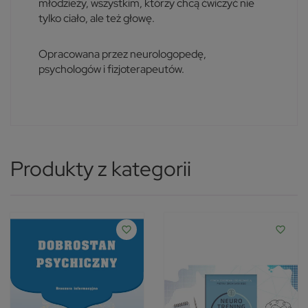
młodzieży, wszystkim, którzy chcą ćwiczyć nie
tylko ciało, ale też głowę.
Opracowana przez neurologopedę,
psychologów i fizjoterapeutów.
Produkty z kategorii
favorite_border
favorite_border