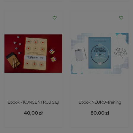
favorite_border
favorite_border
Ebook - KONCENTRUJ SIĘ!
Ebook NEURO-trening
40,00 zł
80,00 zł