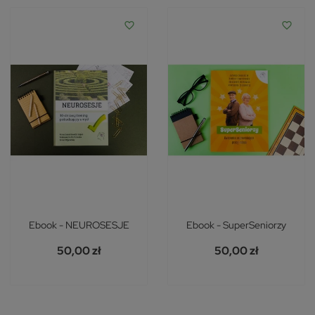
favorite_border
favorite_border
Ebook - NEUROSESJE
Ebook - SuperSeniorzy
50,00 zł
50,00 zł