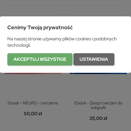
favorite_border
favorite_border
Cenimy Twoją prywatność
Na naszej stronie używamy plików cookies i podobnych
technologii.
AKCEPTUJ WSZYSTKIE
USTAWIENIA
Ebook - NEURO - ćwiczenia
Ebook - Zeszyt ćwiczeń do
kaligrafii
50,00 zł
25,00 zł