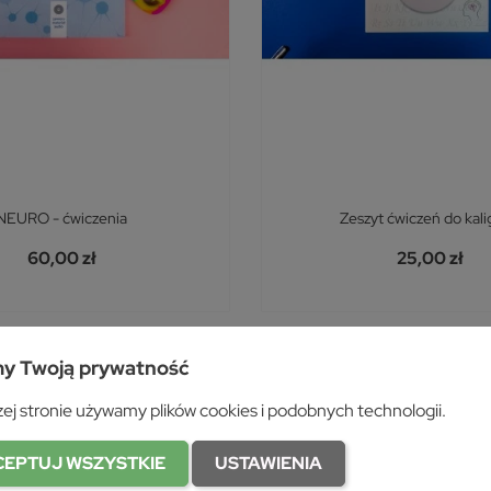
NEURO - ćwiczenia
Zeszyt ćwiczeń do kalig
60,00 zł
25,00 zł
y Twoją prywatność
favorite_border
ej stronie używamy plików cookies i podobnych technologii.
CEPTUJ WSZYSTKIE
USTAWIENIA