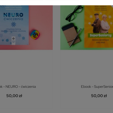
k - NEURO - ćwiczenia
Ebook - SuperSenio
50,00 zł
50,00 zł