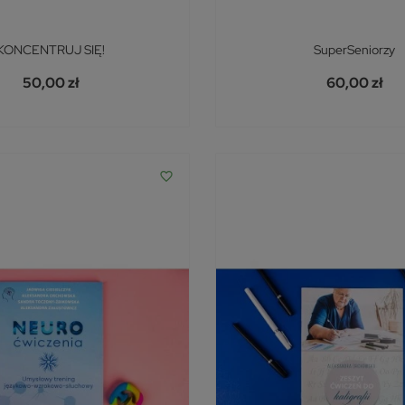
KONCENTRUJ SIĘ!
SuperSeniorzy
50,00 zł
60,00 zł
favorite_border