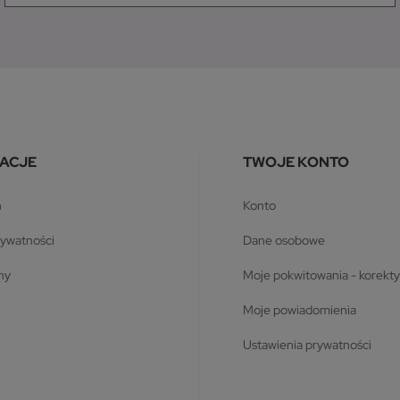
ACJE
TWOJE KONTO
n
konto
prywatności
dane osobowe
ony
moje pokwitowania - korekty
moje powiadomienia
ustawienia prywatności