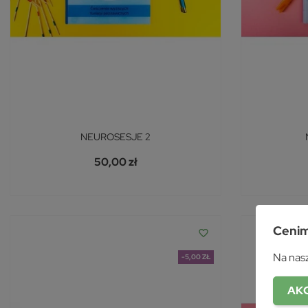
NEUROSESJE 2
50,00 zł
Cenim
favorite_border
Na nasz
-5,00 ZŁ
AK