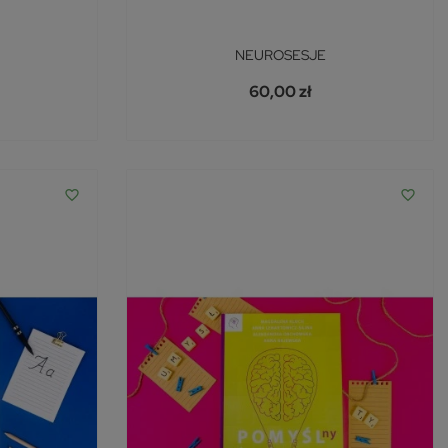
NEUROSESJE
60,00 zł
favorite_border
favorite_border