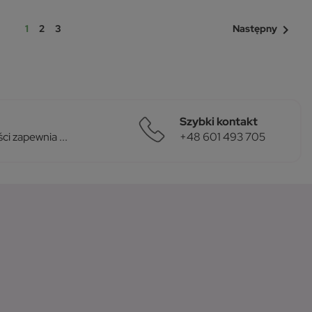

1
2
3
Następny
Szybki kontakt
i zapewnia ...
+48 601 493 705