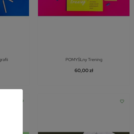
rafii
POMYŚLny Trening
60,00 zł
favorite_border
favorite_border