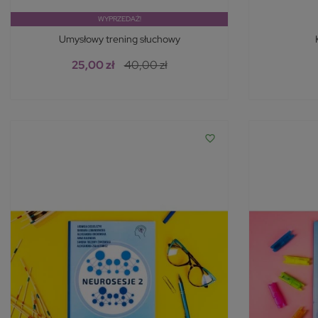
WYPRZEDAŻ!
Umysłowy trening słuchowy
25,00 zł
40,00 zł
favorite_border