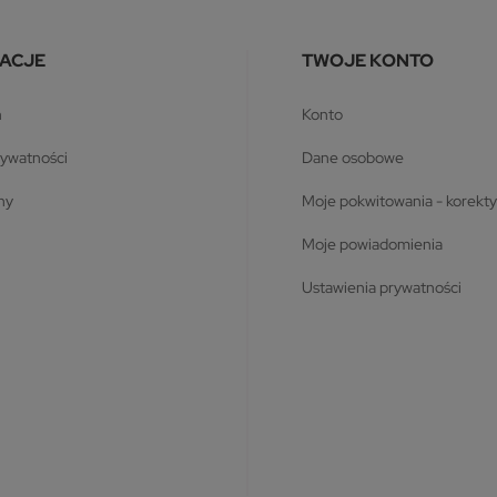
ACJE
TWOJE KONTO
n
konto
prywatności
dane osobowe
ony
moje pokwitowania - korekty
moje powiadomienia
ustawienia prywatności