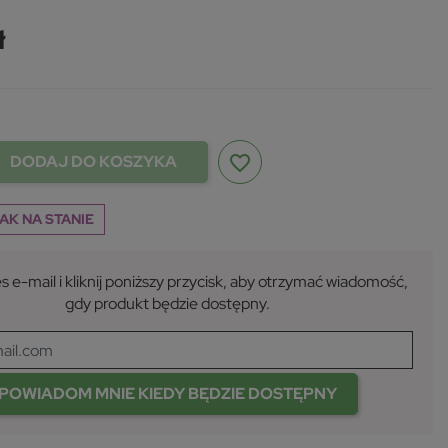
ł
DODAJ DO KOSZYKA
favorite_border
AK NA STANIE
s e-mail i kliknij poniższy przycisk, aby otrzymać wiadomość,
gdy produkt będzie dostępny.
POWIADOM MNIE KIEDY BĘDZIE DOSTĘPNY