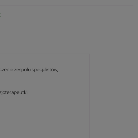
Ę
zenie zespołu specjalistów,
zjoterapeutki.